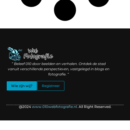
Linkbuilding geld verdienen: hoe slimme verbindingen waarde creëren
Backlinks kopen: wat je moet weten voordat je investeert
” Beleef 010 door beelden en verhalen. Ontdek de stad
vanuit verschillende perspectieven, vastgelegd in blogs en
fotografie. “
Wie zijn wij?
Registreer
@2024
www.010webfotografie.nl.
All Right Reserved.