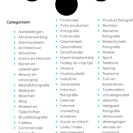
Financieel
Product fotograf
Categorieën
Foto producten
Rechten
Fotografie
Reclame
Aanbiedingen
Fotostudio
fotografie
Afvalverwerking
Geschenken
Redactionele
Alarmsysteem
Gezondheid
fotografie
Architectuur
Groothandel
Relatie
Attracties
Haartransplantatie
Sport
Auto's en Motoren
Hobby en vrije tijd
Telefonie
Banen en
Horeca
Testing
opleidingen
Huishoudelijk
Toerisme
Beauty en
Industrie
Tuin en
verzorging
Insolventie
buitenleven
Bedrijfsfotografie
Interieur
Tweewielers
Bedrijven
fotografie
Uncategorized
Bloemen
Internet
Vakantie
Blog
Internet
Vastgoed
Boeken en
marketing
fotografie
Tijdschriften
Kinderen
Verbouwen
Bruidsfotografie
Kunst en Kitsch
Verenigingen
Cadeau
Links / Index
Vervoer en
Commerciele
Management
transport