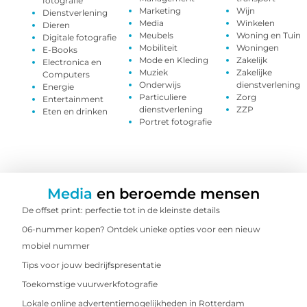
fotografie
Marketing
Wijn
Dienstverlening
Media
Winkelen
Dieren
Meubels
Woning en Tuin
Digitale fotografie
Mobiliteit
Woningen
E-Books
Mode en Kleding
Zakelijk
Electronica en
Muziek
Zakelijke
Computers
Onderwijs
dienstverlening
Energie
Particuliere
Zorg
Entertainment
dienstverlening
ZZP
Eten en drinken
Portret fotografie
Media
en beroemde mensen
De offset print: perfectie tot in de kleinste details
06-nummer kopen? Ontdek unieke opties voor een nieuw
mobiel nummer
Tips voor jouw bedrijfspresentatie
Toekomstige vuurwerkfotografie
Lokale online advertentiemogelijkheden in Rotterdam