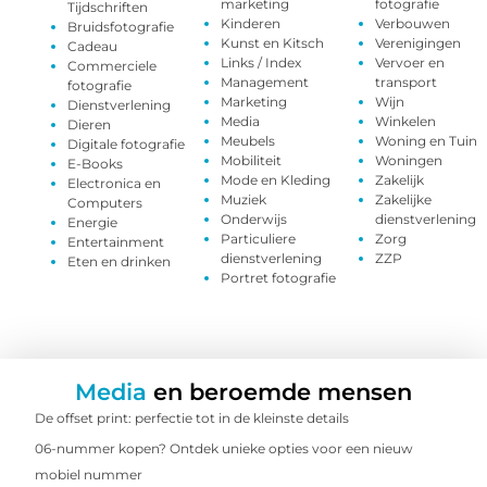
marketing
fotografie
Tijdschriften
Kinderen
Verbouwen
Bruidsfotografie
Kunst en Kitsch
Verenigingen
Cadeau
Links / Index
Vervoer en
Commerciele
Management
transport
fotografie
Marketing
Wijn
Dienstverlening
Media
Winkelen
Dieren
Meubels
Woning en Tuin
Digitale fotografie
Mobiliteit
Woningen
E-Books
Mode en Kleding
Zakelijk
Electronica en
Muziek
Zakelijke
Computers
Onderwijs
dienstverlening
Energie
Particuliere
Zorg
Entertainment
dienstverlening
ZZP
Eten en drinken
Portret fotografie
Media
en beroemde mensen
De offset print: perfectie tot in de kleinste details
06-nummer kopen? Ontdek unieke opties voor een nieuw
mobiel nummer