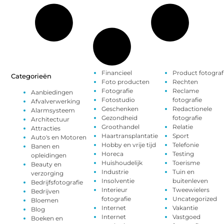
Financieel
Product fotograf
Categorieën
Foto producten
Rechten
Fotografie
Reclame
Aanbiedingen
Fotostudio
fotografie
Afvalverwerking
Geschenken
Redactionele
Alarmsysteem
Gezondheid
fotografie
Architectuur
Groothandel
Relatie
Attracties
Haartransplantatie
Sport
Auto's en Motoren
Hobby en vrije tijd
Telefonie
Banen en
Horeca
Testing
opleidingen
Huishoudelijk
Toerisme
Beauty en
Industrie
Tuin en
verzorging
Insolventie
buitenleven
Bedrijfsfotografie
Interieur
Tweewielers
Bedrijven
fotografie
Uncategorized
Bloemen
Internet
Vakantie
Blog
Internet
Vastgoed
Boeken en