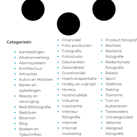
Financieel
Product fotograf
Categorieën
Foto producten
Rechten
Fotografie
Reclame
Aanbiedingen
Fotostudio
fotografie
Afvalverwerking
Geschenken
Redactionele
Alarmsysteem
Gezondheid
fotografie
Architectuur
Groothandel
Relatie
Attracties
Haartransplantatie
Sport
Auto's en Motoren
Hobby en vrije tijd
Telefonie
Banen en
Horeca
Testing
opleidingen
Huishoudelijk
Toerisme
Beauty en
Industrie
Tuin en
verzorging
Insolventie
buitenleven
Bedrijfsfotografie
Interieur
Tweewielers
Bedrijven
fotografie
Uncategorized
Bloemen
Internet
Vakantie
Blog
Internet
Vastgoed
Boeken en
marketing
fotografie
Tijdschriften