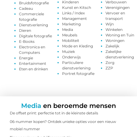
Kinderen
Verbouwen
Bruidsfotografie
Kunst en Kitsch
Verenigingen
Cadeau
Links / Index
Vervoer en
Commerciele
Management
transport
fotografie
Marketing
Wijn
Dienstverlening
Media
Winkelen
Dieren
Meubels
Woning en Tuin
Digitale fotografie
Mobiliteit
Woningen
E-Books
Mode en Kleding
Zakelijk
Electronica en
Muziek
Zakelijke
Computers
Onderwijs
dienstverlening
Energie
Particuliere
Zorg
Entertainment
dienstverlening
ZZP
Eten en drinken
Portret fotografie
Media
en beroemde mensen
De offset print: perfectie tot in de kleinste details
06-nummer kopen? Ontdek unieke opties voor een nieuw
mobiel nummer