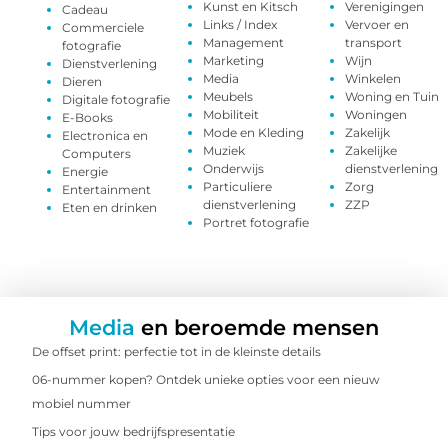
Kunst en Kitsch
Verenigingen
Cadeau
Links / Index
Vervoer en
Commerciele
Management
transport
fotografie
Marketing
Wijn
Dienstverlening
Media
Winkelen
Dieren
Meubels
Woning en Tuin
Digitale fotografie
Mobiliteit
Woningen
E-Books
Mode en Kleding
Zakelijk
Electronica en
Muziek
Zakelijke
Computers
Onderwijs
dienstverlening
Energie
Particuliere
Zorg
Entertainment
dienstverlening
ZZP
Eten en drinken
Portret fotografie
Media
en beroemde mensen
De offset print: perfectie tot in de kleinste details
06-nummer kopen? Ontdek unieke opties voor een nieuw
mobiel nummer
Tips voor jouw bedrijfspresentatie