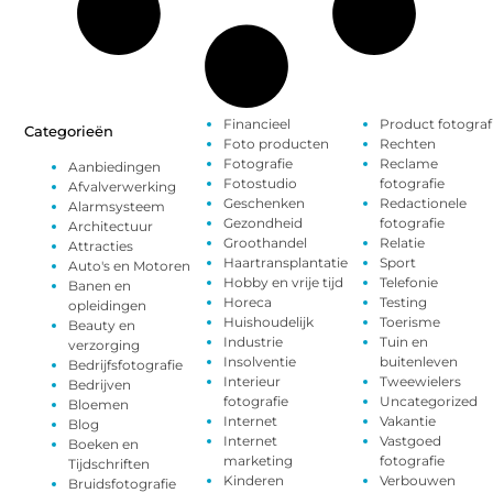
Financieel
Product fotograf
Categorieën
Foto producten
Rechten
Fotografie
Reclame
Aanbiedingen
Fotostudio
fotografie
Afvalverwerking
Geschenken
Redactionele
Alarmsysteem
Gezondheid
fotografie
Architectuur
Groothandel
Relatie
Attracties
Haartransplantatie
Sport
Auto's en Motoren
Hobby en vrije tijd
Telefonie
Banen en
Horeca
Testing
opleidingen
Huishoudelijk
Toerisme
Beauty en
Industrie
Tuin en
verzorging
Insolventie
buitenleven
Bedrijfsfotografie
Interieur
Tweewielers
Bedrijven
fotografie
Uncategorized
Bloemen
Internet
Vakantie
Blog
Internet
Vastgoed
Boeken en
marketing
fotografie
Tijdschriften
Kinderen
Verbouwen
Bruidsfotografie