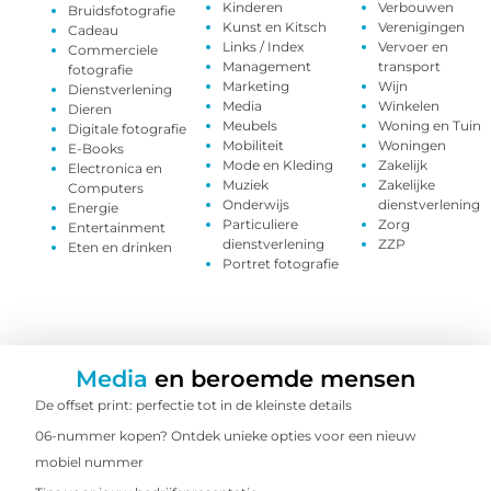
Kinderen
Verbouwen
Bruidsfotografie
Kunst en Kitsch
Verenigingen
Cadeau
Links / Index
Vervoer en
Commerciele
Management
transport
fotografie
Marketing
Wijn
Dienstverlening
Media
Winkelen
Dieren
Meubels
Woning en Tuin
Digitale fotografie
Mobiliteit
Woningen
E-Books
Mode en Kleding
Zakelijk
Electronica en
Muziek
Zakelijke
Computers
Onderwijs
dienstverlening
Energie
Particuliere
Zorg
Entertainment
dienstverlening
ZZP
Eten en drinken
Portret fotografie
Media
en beroemde mensen
De offset print: perfectie tot in de kleinste details
06-nummer kopen? Ontdek unieke opties voor een nieuw
mobiel nummer