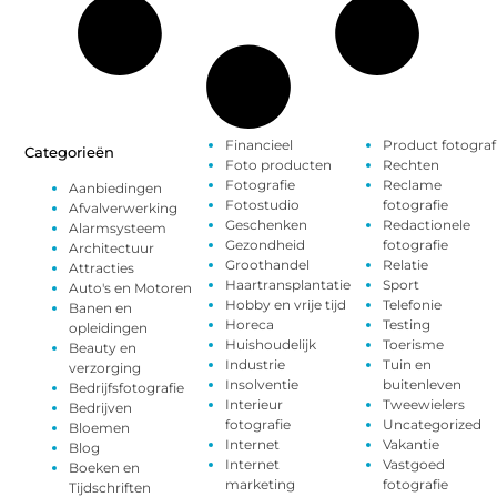
Financieel
Product fotograf
Categorieën
Foto producten
Rechten
Fotografie
Reclame
Aanbiedingen
Fotostudio
fotografie
Afvalverwerking
Geschenken
Redactionele
Alarmsysteem
Gezondheid
fotografie
Architectuur
Groothandel
Relatie
Attracties
Haartransplantatie
Sport
Auto's en Motoren
Hobby en vrije tijd
Telefonie
Banen en
Horeca
Testing
opleidingen
Huishoudelijk
Toerisme
Beauty en
Industrie
Tuin en
verzorging
Insolventie
buitenleven
Bedrijfsfotografie
Interieur
Tweewielers
Bedrijven
fotografie
Uncategorized
Bloemen
Internet
Vakantie
Blog
Internet
Vastgoed
Boeken en
marketing
fotografie
Tijdschriften