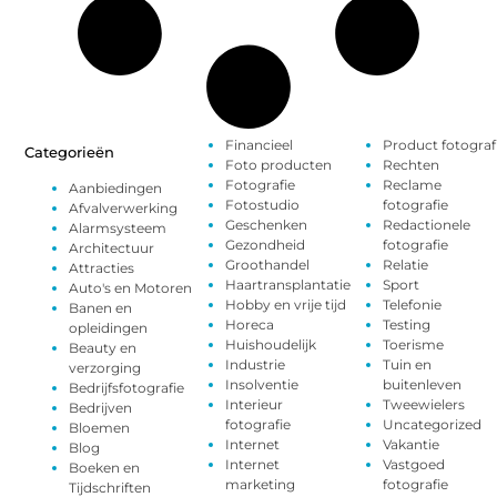
Financieel
Product fotograf
Categorieën
Foto producten
Rechten
Fotografie
Reclame
Aanbiedingen
Fotostudio
fotografie
Afvalverwerking
Geschenken
Redactionele
Alarmsysteem
Gezondheid
fotografie
Architectuur
Groothandel
Relatie
Attracties
Haartransplantatie
Sport
Auto's en Motoren
Hobby en vrije tijd
Telefonie
Banen en
Horeca
Testing
opleidingen
Huishoudelijk
Toerisme
Beauty en
Industrie
Tuin en
verzorging
Insolventie
buitenleven
Bedrijfsfotografie
Interieur
Tweewielers
Bedrijven
fotografie
Uncategorized
Bloemen
Internet
Vakantie
Blog
Internet
Vastgoed
Boeken en
marketing
fotografie
Tijdschriften