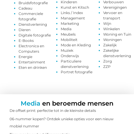
Kinderen
Verbouwen
Bruidsfotografie
Kunst en Kitsch
Verenigingen
Cadeau
Links / Index
Vervoer en
Commerciele
Management
transport
fotografie
Marketing
Wijn
Dienstverlening
Media
Winkelen
Dieren
Meubels
Woning en Tuin
Digitale fotografie
Mobiliteit
Woningen
E-Books
Mode en Kleding
Zakelijk
Electronica en
Muziek
Zakelijke
Computers
Onderwijs
dienstverlening
Energie
Particuliere
Zorg
Entertainment
dienstverlening
ZZP
Eten en drinken
Portret fotografie
Media
en beroemde mensen
De offset print: perfectie tot in de kleinste details
06-nummer kopen? Ontdek unieke opties voor een nieuw
mobiel nummer