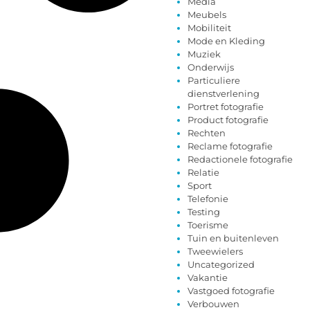
Media
Meubels
Mobiliteit
Mode en Kleding
Muziek
Onderwijs
Particuliere
dienstverlening
Portret fotografie
Product fotografie
Rechten
Reclame fotografie
Redactionele fotografie
Relatie
Sport
Telefonie
Testing
Toerisme
Tuin en buitenleven
Tweewielers
Uncategorized
Vakantie
Vastgoed fotografie
Verbouwen