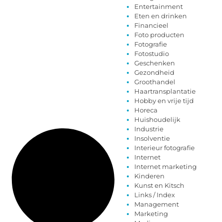
Entertainment
Eten en drinken
Financieel
Foto producten
Fotografie
Fotostudio
Geschenken
Gezondheid
Groothandel
Haartransplantatie
Hobby en vrije tijd
Horeca
Huishoudelijk
Industrie
Insolventie
Interieur fotografie
Internet
Internet marketing
Kinderen
Kunst en Kitsch
Links / Index
Management
Marketing