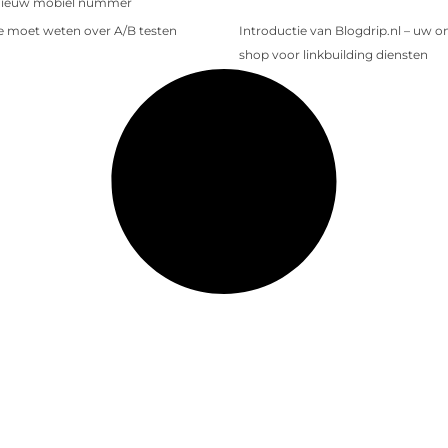
nieuw mobiel nummer
je moet weten over A/B testen
Introductie van Blogdrip.nl – uw o
shop voor linkbuilding diensten