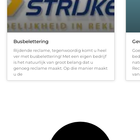
Busbelettering
Gev
Rijdende reclame, tegenwoordig komt u heel
Goe
ver met busbelettering! Met een eigen bedrijf
bed
is het natuurlijk van groot belang dat u
nat
genoeg reclame maakt. Op die manier maakt
Rec
u de
van