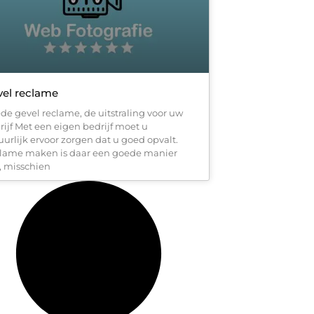
el reclame
de gevel reclame, de uitstraling voor uw
rijf Met een eigen bedrijf moet u
uurlijk ervoor zorgen dat u goed opvalt.
lame maken is daar een goede manier
, misschien