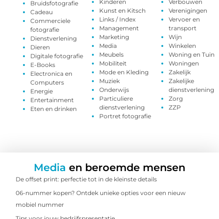
Kinderen
Verbouwen
Bruidsfotografie
Kunst en Kitsch
Verenigingen
Cadeau
Links / Index
Vervoer en
Commerciele
Management
transport
fotografie
Marketing
Wijn
Dienstverlening
Media
Winkelen
Dieren
Meubels
Woning en Tuin
Digitale fotografie
Mobiliteit
Woningen
E-Books
Mode en Kleding
Zakelijk
Electronica en
Muziek
Zakelijke
Computers
Onderwijs
dienstverlening
Energie
Particuliere
Zorg
Entertainment
dienstverlening
ZZP
Eten en drinken
Portret fotografie
Media
en beroemde mensen
De offset print: perfectie tot in de kleinste details
06-nummer kopen? Ontdek unieke opties voor een nieuw
mobiel nummer
Tips voor jouw bedrijfspresentatie