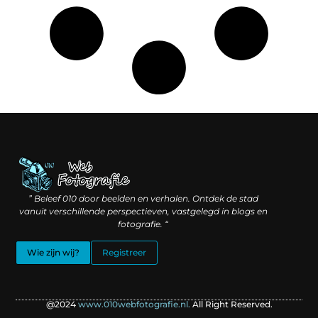
Linkbuilding geld verdienen: hoe slimme verbindingen waarde creëren
Backlinks kopen: wat je moet weten voordat je investeert
” Beleef 010 door beelden en verhalen. Ontdek de stad
vanuit verschillende perspectieven, vastgelegd in blogs en
fotografie. “
Wie zijn wij?
Registreer
@2024
www.010webfotografie.nl.
All Right Reserved.