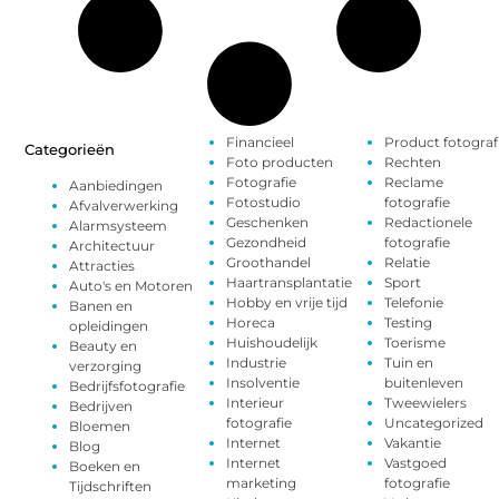
Financieel
Product fotograf
Categorieën
Foto producten
Rechten
Fotografie
Reclame
Aanbiedingen
Fotostudio
fotografie
Afvalverwerking
Geschenken
Redactionele
Alarmsysteem
Gezondheid
fotografie
Architectuur
Groothandel
Relatie
Attracties
Haartransplantatie
Sport
Auto's en Motoren
Hobby en vrije tijd
Telefonie
Banen en
Horeca
Testing
opleidingen
Huishoudelijk
Toerisme
Beauty en
Industrie
Tuin en
verzorging
Insolventie
buitenleven
Bedrijfsfotografie
Interieur
Tweewielers
Bedrijven
fotografie
Uncategorized
Bloemen
Internet
Vakantie
Blog
Internet
Vastgoed
Boeken en
marketing
fotografie
Tijdschriften