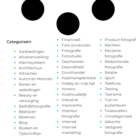
Financieel
Product fotograf
Categorieën
Foto producten
Rechten
Fotografie
Reclame
Aanbiedingen
Fotostudio
fotografie
Afvalverwerking
Geschenken
Redactionele
Alarmsysteem
Gezondheid
fotografie
Architectuur
Groothandel
Relatie
Attracties
Haartransplantatie
Sport
Auto's en Motoren
Hobby en vrije tijd
Telefonie
Banen en
Horeca
Testing
opleidingen
Huishoudelijk
Toerisme
Beauty en
Industrie
Tuin en
verzorging
Insolventie
buitenleven
Bedrijfsfotografie
Interieur
Tweewielers
Bedrijven
fotografie
Uncategorized
Bloemen
Internet
Vakantie
Blog
Internet
Vastgoed
Boeken en
marketing
fotografie
Tijdschriften