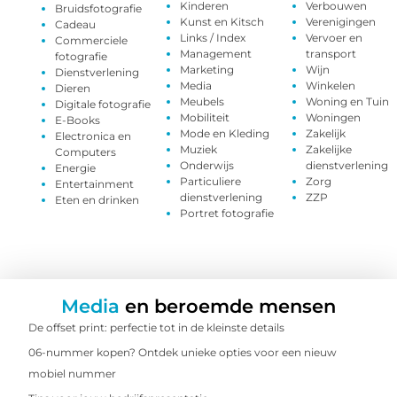
Kinderen
Verbouwen
Bruidsfotografie
Kunst en Kitsch
Verenigingen
Cadeau
Links / Index
Vervoer en
Commerciele
Management
transport
fotografie
Marketing
Wijn
Dienstverlening
Media
Winkelen
Dieren
Meubels
Woning en Tuin
Digitale fotografie
Mobiliteit
Woningen
E-Books
Mode en Kleding
Zakelijk
Electronica en
Muziek
Zakelijke
Computers
Onderwijs
dienstverlening
Energie
Particuliere
Zorg
Entertainment
dienstverlening
ZZP
Eten en drinken
Portret fotografie
Media
en beroemde mensen
De offset print: perfectie tot in de kleinste details
06-nummer kopen? Ontdek unieke opties voor een nieuw
mobiel nummer