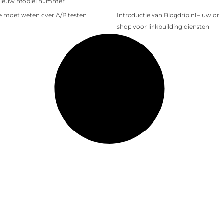
nieuw mobiel nummer
je moet weten over A/B testen
Introductie van Blogdrip.nl – uw o
shop voor linkbuilding diensten