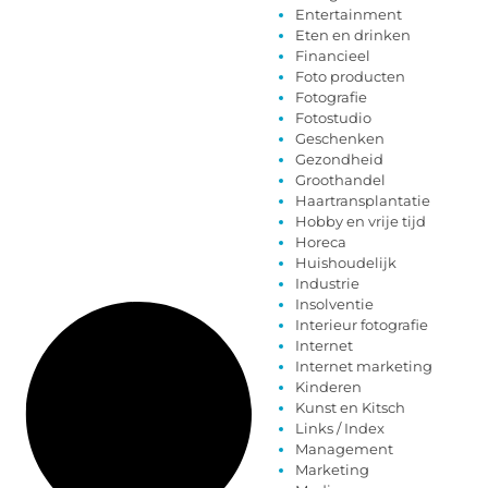
Entertainment
Eten en drinken
Financieel
Foto producten
Fotografie
Fotostudio
Geschenken
Gezondheid
Groothandel
Haartransplantatie
Hobby en vrije tijd
Horeca
Huishoudelijk
Industrie
Insolventie
Interieur fotografie
Internet
Internet marketing
Kinderen
Kunst en Kitsch
Links / Index
Management
Marketing