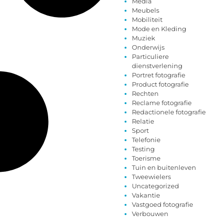
Media
Meubels
Mobiliteit
Mode en Kleding
Muziek
Onderwijs
Particuliere
dienstverlening
Portret fotografie
Product fotografie
Rechten
Reclame fotografie
Redactionele fotografie
Relatie
Sport
Telefonie
Testing
Toerisme
Tuin en buitenleven
Tweewielers
Uncategorized
Vakantie
Vastgoed fotografie
Verbouwen