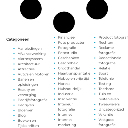
Financieel
Product fotograf
Categorieën
Foto producten
Rechten
Fotografie
Reclame
Aanbiedingen
Fotostudio
fotografie
Afvalverwerking
Geschenken
Redactionele
Alarmsysteem
Gezondheid
fotografie
Architectuur
Groothandel
Relatie
Attracties
Haartransplantatie
Sport
Auto's en Motoren
Hobby en vrije tijd
Telefonie
Banen en
Horeca
Testing
opleidingen
Huishoudelijk
Toerisme
Beauty en
Industrie
Tuin en
verzorging
Insolventie
buitenleven
Bedrijfsfotografie
Interieur
Tweewielers
Bedrijven
fotografie
Uncategorized
Bloemen
Internet
Vakantie
Blog
Internet
Vastgoed
Boeken en
marketing
fotografie
Tijdschriften