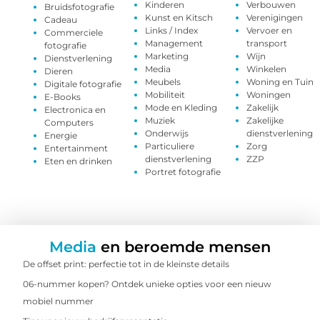
Kinderen
Verbouwen
Bruidsfotografie
Kunst en Kitsch
Verenigingen
Cadeau
Links / Index
Vervoer en
Commerciele
Management
transport
fotografie
Marketing
Wijn
Dienstverlening
Media
Winkelen
Dieren
Meubels
Woning en Tuin
Digitale fotografie
Mobiliteit
Woningen
E-Books
Mode en Kleding
Zakelijk
Electronica en
Muziek
Zakelijke
Computers
Onderwijs
dienstverlening
Energie
Particuliere
Zorg
Entertainment
dienstverlening
ZZP
Eten en drinken
Portret fotografie
Media
en beroemde mensen
De offset print: perfectie tot in de kleinste details
06-nummer kopen? Ontdek unieke opties voor een nieuw
mobiel nummer