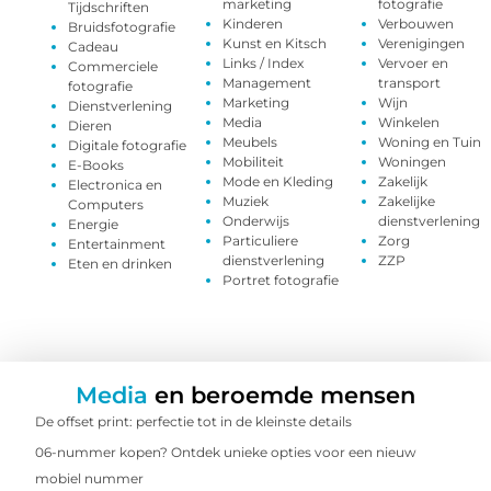
marketing
fotografie
Tijdschriften
Kinderen
Verbouwen
Bruidsfotografie
Kunst en Kitsch
Verenigingen
Cadeau
Links / Index
Vervoer en
Commerciele
Management
transport
fotografie
Marketing
Wijn
Dienstverlening
Media
Winkelen
Dieren
Meubels
Woning en Tuin
Digitale fotografie
Mobiliteit
Woningen
E-Books
Mode en Kleding
Zakelijk
Electronica en
Muziek
Zakelijke
Computers
Onderwijs
dienstverlening
Energie
Particuliere
Zorg
Entertainment
dienstverlening
ZZP
Eten en drinken
Portret fotografie
Media
en beroemde mensen
De offset print: perfectie tot in de kleinste details
06-nummer kopen? Ontdek unieke opties voor een nieuw
mobiel nummer