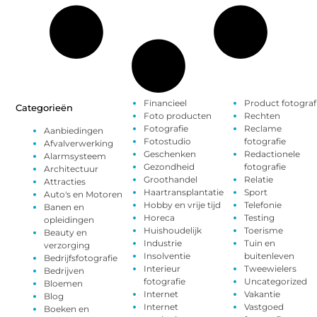
Financieel
Product fotograf
Categorieën
Foto producten
Rechten
Fotografie
Reclame
Aanbiedingen
Fotostudio
fotografie
Afvalverwerking
Geschenken
Redactionele
Alarmsysteem
Gezondheid
fotografie
Architectuur
Groothandel
Relatie
Attracties
Haartransplantatie
Sport
Auto's en Motoren
Hobby en vrije tijd
Telefonie
Banen en
Horeca
Testing
opleidingen
Huishoudelijk
Toerisme
Beauty en
Industrie
Tuin en
verzorging
Insolventie
buitenleven
Bedrijfsfotografie
Interieur
Tweewielers
Bedrijven
fotografie
Uncategorized
Bloemen
Internet
Vakantie
Blog
Internet
Vastgoed
Boeken en