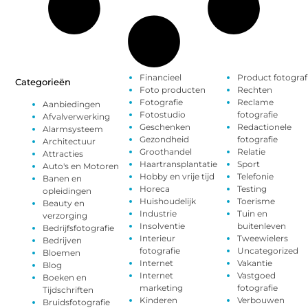
Financieel
Product fotograf
Categorieën
Foto producten
Rechten
Fotografie
Reclame
Aanbiedingen
Fotostudio
fotografie
Afvalverwerking
Geschenken
Redactionele
Alarmsysteem
Gezondheid
fotografie
Architectuur
Groothandel
Relatie
Attracties
Haartransplantatie
Sport
Auto's en Motoren
Hobby en vrije tijd
Telefonie
Banen en
Horeca
Testing
opleidingen
Huishoudelijk
Toerisme
Beauty en
Industrie
Tuin en
verzorging
Insolventie
buitenleven
Bedrijfsfotografie
Interieur
Tweewielers
Bedrijven
fotografie
Uncategorized
Bloemen
Internet
Vakantie
Blog
Internet
Vastgoed
Boeken en
marketing
fotografie
Tijdschriften
Kinderen
Verbouwen
Bruidsfotografie