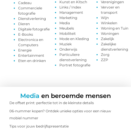
Kunst en Kitsch
Verenigingen
Cadeau
Links / Index
Vervoer en
Commerciele
Management
transport
fotografie
Marketing
Wijn
Dienstverlening
Media
Winkelen
Dieren
Meubels
Woning en Tuin
Digitale fotografie
Mobiliteit
Woningen
E-Books
Mode en Kleding
Zakelijk
Electronica en
Muziek
Zakelijke
Computers
Onderwijs
dienstverlening
Energie
Particuliere
Zorg
Entertainment
dienstverlening
ZZP
Eten en drinken
Portret fotografie
Media
en beroemde mensen
De offset print: perfectie tot in de kleinste details
06-nummer kopen? Ontdek unieke opties voor een nieuw
mobiel nummer
Tips voor jouw bedrijfspresentatie