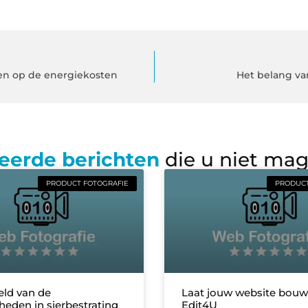
gen op de energiekosten
Het belang va
eerde berichten
die u niet ma
PRODUCT FOTOGRAFIE
PRODUCT
eld van de
Laat jouw website bou
heden in sierbestrating
Edit4U