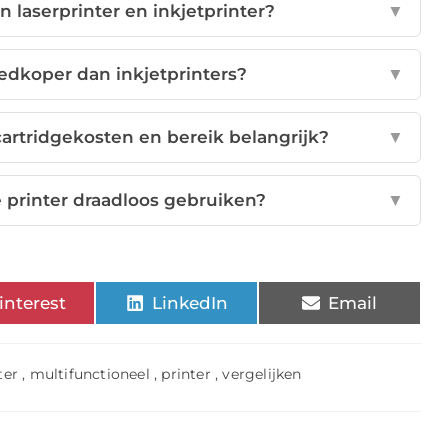
n laserprinter en inkjetprinter?
▼
oedkoper dan inkjetprinters?
▼
artridgekosten en bereik belangrijk?
▼
e printer draadloos gebruiken?
▼
interest
LinkedIn
Email
ter
,
multifunctioneel
,
printer
,
vergelijken