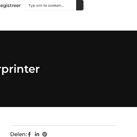
egistreer
printer
Delen: