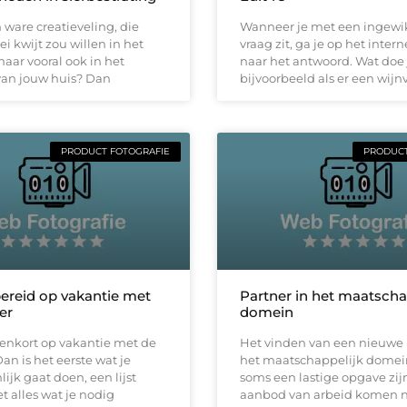
n ware creatieveling, die
Wanneer je met een ingewi
ei kwijt zou willen in het
vraag zit, ga je op het inter
maar vooral ook in het
naar het antwoord. Wat doe 
van jouw huis? Dan
bijvoorbeeld als er een wijn
PRODUCT FOTOGRAFIE
PRODUCT
ereid op vakantie met
Partner in het maatscha
er
domein
nenkort op vakantie met de
Het vinden van een nieuwe 
n is het eerste wat je
het maatschappelijk domei
lijk gaat doen, een lijst
soms een lastige opgave zij
 alles wat je nodig
aanbod van arbeid komen ni