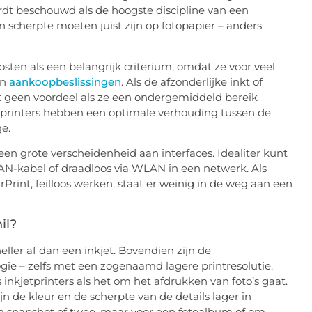
rdt beschouwd als de hoogste discipline van een
n scherpte moeten juist zijn op fotopapier – anders
ten als een belangrijk criterium, omdat ze voor veel
un
aankoopbeslissingen
. Als de afzonderlijke inkt of
dit geen voordeel als ze een ondergemiddeld bereik
 printers hebben een optimale verhouding tussen de
e.
en grote verscheidenheid aan interfaces. Idealiter kunt
LAN-kabel of draadloos via WLAN in een netwerk. Als
irPrint, feilloos werken, staat er weinig in de weg aan een
il?
neller af dan een inkjet. Bovendien zijn de
ogie – zelfs met een zogenaamd lagere printresolutie.
 inkjetprinters als het om het afdrukken van foto’s gaat.
ijn de kleur en de scherpte van de details lager in
een snapshot of twee, maar voor een fotoalbum of om