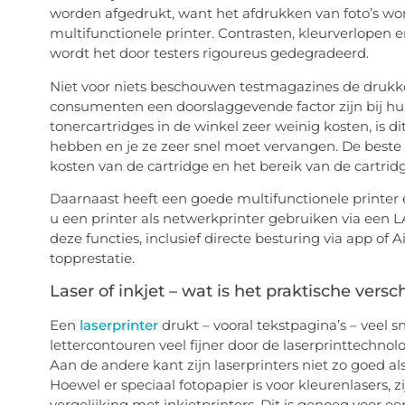
worden afgedrukt, want het afdrukken van foto’s wo
multifunctionele printer. Contrasten, kleurverlopen e
wordt het door testers rigoureus gedegradeerd.
Niet voor niets beschouwen testmagazines de drukkos
consumenten een doorslaggevende factor zijn bij h
tonercartridges in de winkel zeer weinig kosten, is 
hebben en je ze zeer snel moet vervangen. De beste
kosten van de cartridge en het bereik van de cartridg
Daarnaast heeft een goede multifunctionele printer e
u een printer als netwerkprinter gebruiken via een 
deze functies, inclusief directe besturing via app of A
topprestatie.
Laser of inkjet – wat is het praktische versch
Een
laserprinter
drukt – vooral tekstpagina’s – veel s
lettercontouren veel fijner door de laserprinttechnol
Aan de andere kant zijn laserprinters niet zo goed als
Hoewel er speciaal fotopapier is voor kleurenlasers, z
vergelijking met inkjetprinters. Dit is genoeg voor 