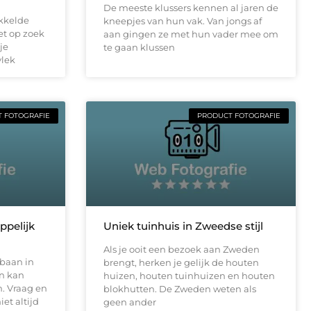
De meeste klussers kennen al jaren de
kkelde
kneepjes van hun vak. Van jongs af
net op zoek
aan gingen ze met hun vader mee om
je
te gaan klussen
vlek
 FOTOGRAFIE
PRODUCT FOTOGRAFIE
ppelijk
Uniek tuinhuis in Zweedse stijl
Als je ooit een bezoek aan Zweden
baan in
brengt, herken je gelijk de houten
n kan
huizen, houten tuinhuizen en houten
n. Vraag en
blokhutten. De Zweden weten als
et altijd
geen ander