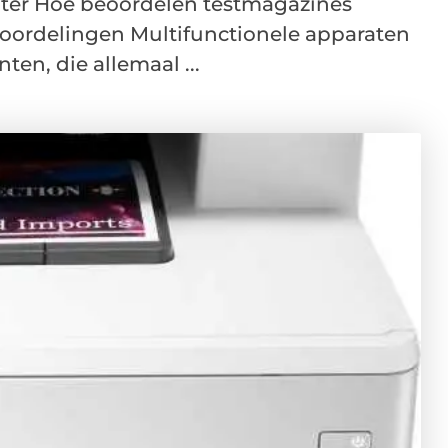
inter Hoe beoordelen testmagazines
eoordelingen Multifunctionele apparaten
en, die allemaal ...