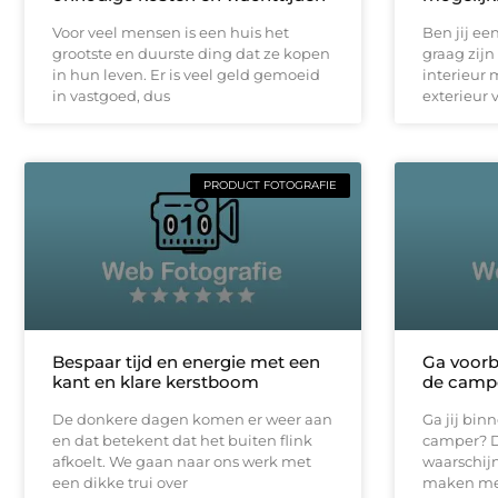
Voor veel mensen is een huis het
Ben jij ee
grootste en duurste ding dat ze kopen
graag zijn 
in hun leven. Er is veel geld gemoeid
interieur 
in vastgoed, dus
exterieur 
PRODUCT FOTOGRAFIE
Bespaar tijd en energie met een
Ga voorb
kant en klare kerstboom
de camp
De donkere dagen komen er weer aan
Ga jij bin
en dat betekent dat het buiten flink
camper? Da
afkoelt. We gaan naar ons werk met
waarschijn
een dikke trui over
maken met