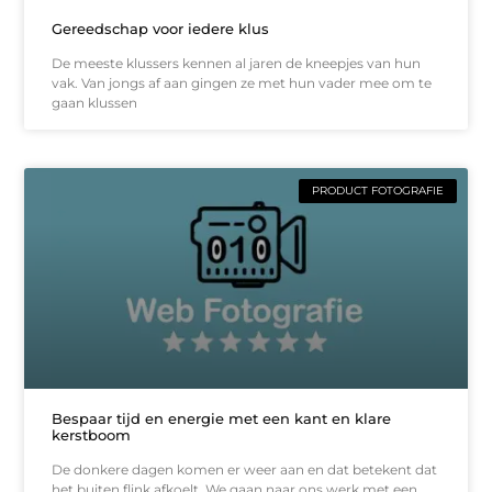
Gereedschap voor iedere klus
De meeste klussers kennen al jaren de kneepjes van hun
vak. Van jongs af aan gingen ze met hun vader mee om te
gaan klussen
PRODUCT FOTOGRAFIE
Bespaar tijd en energie met een kant en klare
kerstboom
De donkere dagen komen er weer aan en dat betekent dat
het buiten flink afkoelt. We gaan naar ons werk met een