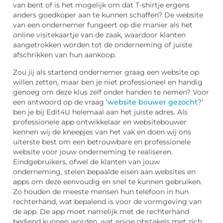
van bent of is het mogelijk om dat T-shirtje ergens
anders goedkoper aan te kunnen schaffen? De website
van een ondernemer fungeert op die manier als het
online visitekaartje van de zaak, waardoor klanten
aangetrokken worden tot de onderneming of juiste
afschrikken van hun aankoop.
Zou jij als startend ondernemer graag een website op
willen zetten, maar ben je niet professioneel en handig
genoeg om deze klus zelf onder handen te nemen? Voor
een antwoord op de vraag ‘
website bouwer gezocht
?’
ben je bij Edit4U helemaal aan het juiste adres. Als
professionele app ontwikkelaar en websitebouwer
kennen wij de kneepjes van het vak en doen wij ons
uiterste best om een betrouwbare en professionele
website voor jouw onderneming te realiseren.
Eindgebruikers, ofwel de klanten van jouw
onderneming, stelen bepaalde eisen aan websites en
apps om deze eenvoudig en snel te kunnen gebruiken.
Zo houden de meeste mensen hun telefoon in hun
rechterhand, wat bepalend is voor de vormgeving van
de app. De app moet namelijk met de rechterhand
bediend kunnen worden, wat enige obstakels met zich