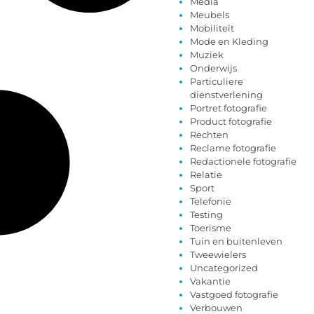
Media
Meubels
Mobiliteit
Mode en Kleding
Muziek
Onderwijs
Particuliere
dienstverlening
Portret fotografie
Product fotografie
Rechten
Reclame fotografie
Redactionele fotografie
Relatie
Sport
Telefonie
Testing
Toerisme
Tuin en buitenleven
Tweewielers
Uncategorized
Vakantie
Vastgoed fotografie
Verbouwen