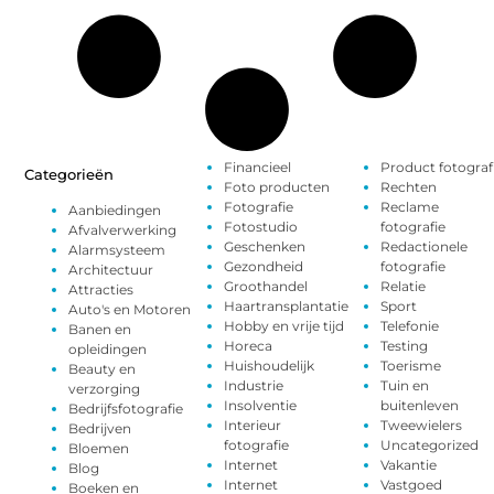
Financieel
Product fotograf
Categorieën
Foto producten
Rechten
Fotografie
Reclame
Aanbiedingen
Fotostudio
fotografie
Afvalverwerking
Geschenken
Redactionele
Alarmsysteem
Gezondheid
fotografie
Architectuur
Groothandel
Relatie
Attracties
Haartransplantatie
Sport
Auto's en Motoren
Hobby en vrije tijd
Telefonie
Banen en
Horeca
Testing
opleidingen
Huishoudelijk
Toerisme
Beauty en
Industrie
Tuin en
verzorging
Insolventie
buitenleven
Bedrijfsfotografie
Interieur
Tweewielers
Bedrijven
fotografie
Uncategorized
Bloemen
Internet
Vakantie
Blog
Internet
Vastgoed
Boeken en