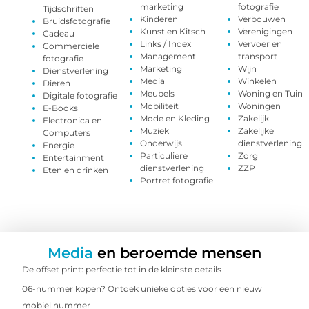
marketing
fotografie
Tijdschriften
Kinderen
Verbouwen
Bruidsfotografie
Kunst en Kitsch
Verenigingen
Cadeau
Links / Index
Vervoer en
Commerciele
Management
transport
fotografie
Marketing
Wijn
Dienstverlening
Media
Winkelen
Dieren
Meubels
Woning en Tuin
Digitale fotografie
Mobiliteit
Woningen
E-Books
Mode en Kleding
Zakelijk
Electronica en
Muziek
Zakelijke
Computers
Onderwijs
dienstverlening
Energie
Particuliere
Zorg
Entertainment
dienstverlening
ZZP
Eten en drinken
Portret fotografie
Media
en beroemde mensen
De offset print: perfectie tot in de kleinste details
06-nummer kopen? Ontdek unieke opties voor een nieuw
mobiel nummer