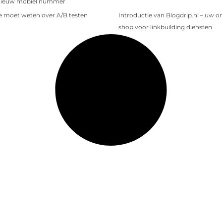
nieuw mobiel nummer
je moet weten over A/B testen
Introductie van Blogdrip.nl – uw o
shop voor linkbuilding diensten