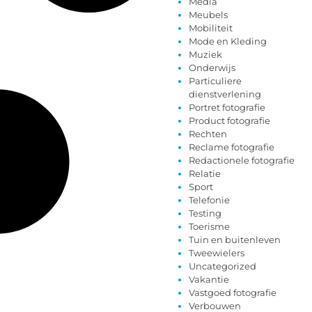
Media
Meubels
Mobiliteit
Mode en Kleding
Muziek
Onderwijs
Particuliere
dienstverlening
Portret fotografie
Product fotografie
Rechten
Reclame fotografie
Redactionele fotografie
Relatie
Sport
Telefonie
Testing
Toerisme
Tuin en buitenleven
Tweewielers
Uncategorized
Vakantie
Vastgoed fotografie
Verbouwen