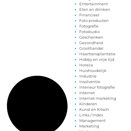
Entertainment
Eten en drinken
Financieel
Foto producten
Fotografie
Fotostudio
Geschenken
Gezondheid
Groothandel
Haartransplantatie
Hobby en vrije tijd
Horeca
Huishoudelijk
Industrie
Insolventie
Interieur fotografie
Internet
Internet marketing
Kinderen
Kunst en Kitsch
Links / Index
Management
Marketing