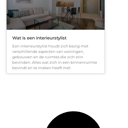
Wat is een interieurstylist
Een interieurstylist houdt zich bezig met
verschillende aspecten van woningen,
gebouwen en de ruimtes die zich erin
bevinden. Alles wat zich in een binnenruimte
bevindt en te maken heeft met