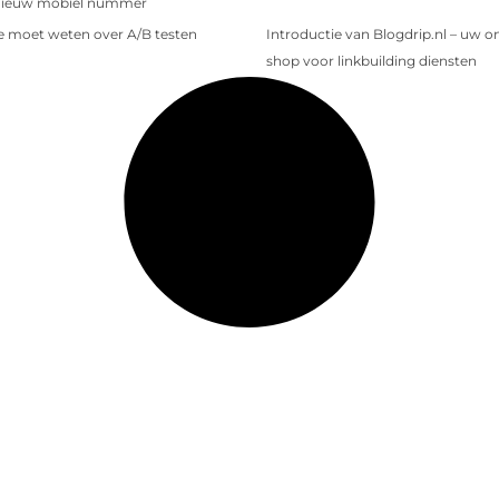
nieuw mobiel nummer
je moet weten over A/B testen
Introductie van Blogdrip.nl – uw o
shop voor linkbuilding diensten