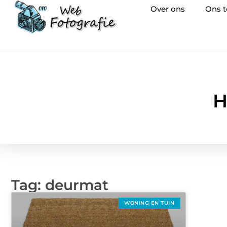
Over ons
Ons 
H
Tag: deurmat
WONING EN TUIN