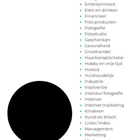
Entertainment
Eten en drinken
Financieel
Foto producten
Fotografie
Fotostudio
Geschenken
Gezondheid
Groothandel
Haartransplantatie
Hobby en vrije tijd
Horeca
Huishoudelijk
Industrie
Insolventie
Interieur fotografie
Internet
Internet marketing
Kinderen
Kunst en Kitsch
Links / Index
Management
Marketing