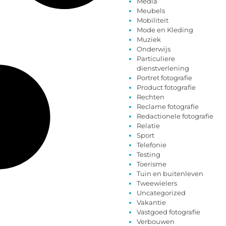
Media
Meubels
Mobiliteit
Mode en Kleding
Muziek
Onderwijs
Particuliere
dienstverlening
Portret fotografie
Product fotografie
Rechten
Reclame fotografie
Redactionele fotografie
Relatie
Sport
Telefonie
Testing
Toerisme
Tuin en buitenleven
Tweewielers
Uncategorized
Vakantie
Vastgoed fotografie
Verbouwen