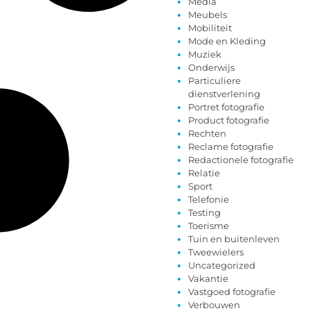
Media
Meubels
Mobiliteit
Mode en Kleding
Muziek
Onderwijs
Particuliere
dienstverlening
Portret fotografie
Product fotografie
Rechten
Reclame fotografie
Redactionele fotografie
Relatie
Sport
Telefonie
Testing
Toerisme
Tuin en buitenleven
Tweewielers
Uncategorized
Vakantie
Vastgoed fotografie
Verbouwen