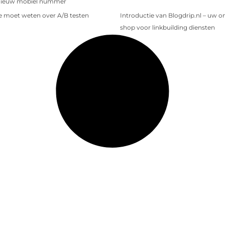
nieuw mobiel nummer
je moet weten over A/B testen
Introductie van Blogdrip.nl – uw o
shop voor linkbuilding diensten