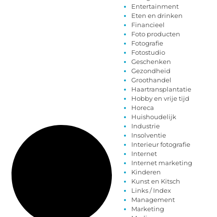
Entertainment
Eten en drinken
Financieel
Foto producten
Fotografie
Fotostudio
Geschenken
Gezondheid
Groothandel
Haartransplantatie
Hobby en vrije tijd
Horeca
Huishoudelijk
Industrie
Insolventie
Interieur fotografie
Internet
Internet marketing
Kinderen
Kunst en Kitsch
Links / Index
Management
Marketing