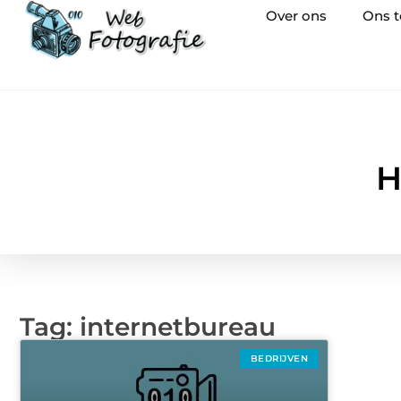
Over ons
Ons 
H
Tag: internetbureau
BEDRIJVEN