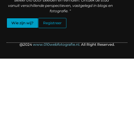
” Beleef 010 door beelden en verhalen. Ontdek de stad
vanuit verschillende perspectieven, vastgelegd in blogs en
fotografie. “
Wie zijn wij?
Registreer
@2024
www.010webfotografie.nl.
All Right Reserved.