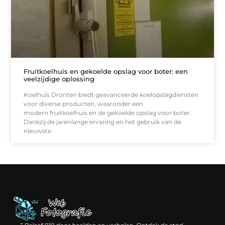
Fruitkoelhuis en gekoelde opslag voor boter: een
veelzijdige oplossing
Koelhuis Dronten biedt geavanceerde koelopslagdiensten
voor diverse producten, waaronder een
modern fruitkoelhuis en de gekoelde opslag voor boter.
Dankzij de jarenlange ervaring en het gebruik van de
nieuwste
Linkbuilding geld verdienen: hoe slimme verbindingen waarde creëren
Backlinks kopen: wat je moet weten voordat je investeert