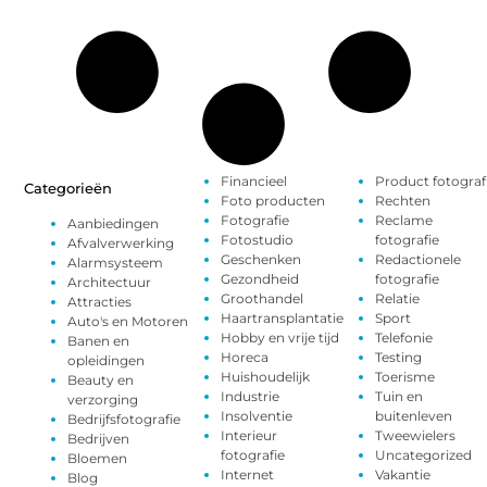
Financieel
Product fotograf
Categorieën
Foto producten
Rechten
Fotografie
Reclame
Aanbiedingen
Fotostudio
fotografie
Afvalverwerking
Geschenken
Redactionele
Alarmsysteem
Gezondheid
fotografie
Architectuur
Groothandel
Relatie
Attracties
Haartransplantatie
Sport
Auto's en Motoren
Hobby en vrije tijd
Telefonie
Banen en
Horeca
Testing
opleidingen
Huishoudelijk
Toerisme
Beauty en
Industrie
Tuin en
verzorging
Insolventie
buitenleven
Bedrijfsfotografie
Interieur
Tweewielers
Bedrijven
fotografie
Uncategorized
Bloemen
Internet
Vakantie
Blog