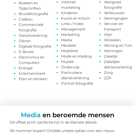
Internet
Vastgoed
Boeken en
marketing
fotografie
Tijdschriften
Kinderen
Verbouwen
Bruidsfotografie
Kunst en Kitsch
Verenigingen
Cadeau
Links / Index
Vervoer en
Commerciele
Management
transport
fotografie
Marketing
Wijn
Dienstverlening
Media
Winkelen
Dieren
Meubels
Woning en Tuin
Digitale fotografie
Mobiliteit
Woningen
E-Books
Mode en Kleding
Zakelijk
Electronica en
Muziek
Zakelijke
Computers
Onderwijs
dienstverlening
Energie
Particuliere
Zorg
Entertainment
dienstverlening
ZZP
Eten en drinken
Portret fotografie
Media
en beroemde mensen
De offset print: perfectie tot in de kleinste details
06-nummer kopen? Ontdek unieke opties voor een nieuw