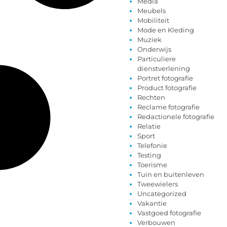
Media
Meubels
Mobiliteit
Mode en Kleding
Muziek
Onderwijs
Particuliere
dienstverlening
Portret fotografie
Product fotografie
Rechten
Reclame fotografie
Redactionele fotografie
Relatie
Sport
Telefonie
Testing
Toerisme
Tuin en buitenleven
Tweewielers
Uncategorized
Vakantie
Vastgoed fotografie
Verbouwen