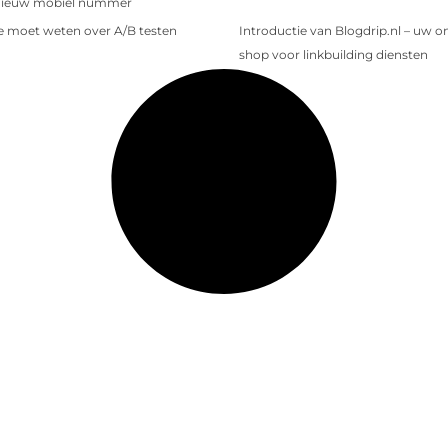
nieuw mobiel nummer
je moet weten over A/B testen
Introductie van Blogdrip.nl – uw o
shop voor linkbuilding diensten