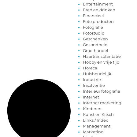
Entertainment
Eten en drinken
Financieel
Foto producten
Fotografie
Fotostudio
Geschenken
Gezondheid
Groothandel
Haartransplantatie
Hobby en vrije tijd
Horeca
Huishoudelijk
Industrie
Insolventie
Interieur fotografie
Internet
Internet marketing
Kinderen
Kunst en Kitsch
Links / Index
Management
Marketing