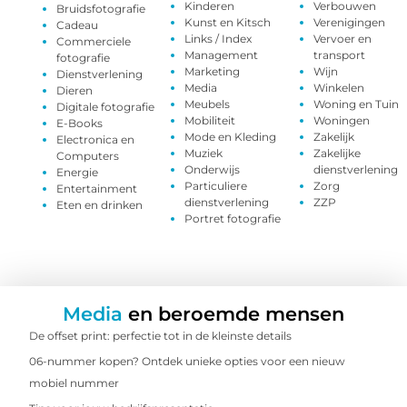
Kinderen
Verbouwen
Bruidsfotografie
Kunst en Kitsch
Verenigingen
Cadeau
Links / Index
Vervoer en
Commerciele
Management
transport
fotografie
Marketing
Wijn
Dienstverlening
Media
Winkelen
Dieren
Meubels
Woning en Tuin
Digitale fotografie
Mobiliteit
Woningen
E-Books
Mode en Kleding
Zakelijk
Electronica en
Muziek
Zakelijke
Computers
Onderwijs
dienstverlening
Energie
Particuliere
Zorg
Entertainment
dienstverlening
ZZP
Eten en drinken
Portret fotografie
Media
en beroemde mensen
De offset print: perfectie tot in de kleinste details
06-nummer kopen? Ontdek unieke opties voor een nieuw
mobiel nummer