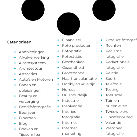
Financieel
Product fotograf
Categorieën
Foto producten
Rechten
Fotografie
Reclame
Aanbiedingen
Fotostudio
fotografie
Afvalverwerking
Geschenken
Redactionele
Alarmsysteem
Gezondheid
fotografie
Architectuur
Groothandel
Relatie
Attracties
Haartransplantatie
Sport
Auto's en Motoren
Hobby en vrije tijd
Telefonie
Banen en
Horeca
Testing
opleidingen
Huishoudelijk
Toerisme
Beauty en
Industrie
Tuin en
verzorging
Insolventie
buitenleven
Bedrijfsfotografie
Interieur
Tweewielers
Bedrijven
fotografie
Uncategorized
Bloemen
Internet
Vakantie
Blog
Internet
Vastgoed
Boeken en
marketing
fotografie
Tijdschriften