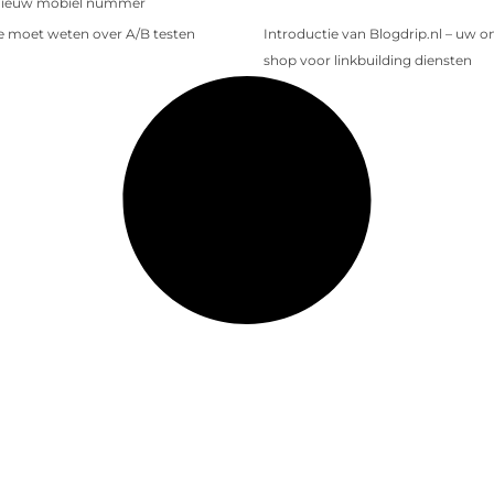
nieuw mobiel nummer
je moet weten over A/B testen
Introductie van Blogdrip.nl – uw o
shop voor linkbuilding diensten