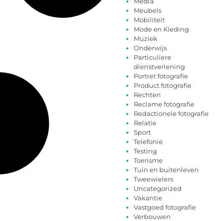
Media
Meubels
Mobiliteit
Mode en Kleding
Muziek
Onderwijs
Particuliere
dienstverlening
Portret fotografie
Product fotografie
Rechten
Reclame fotografie
Redactionele fotografie
Relatie
Sport
Telefonie
Testing
Toerisme
Tuin en buitenleven
Tweewielers
Uncategorized
Vakantie
Vastgoed fotografie
Verbouwen