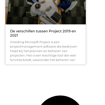
De verschillen tussen Project 2019 en
2021
Inleiding Microsoft Project is een
projectmanagement software die bedrijven
helpt bij het plannen en beheren van
projecten. Het is een krachtige tool die veel
functies biedt, waaronder het beheren van