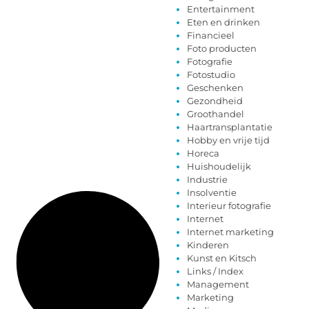
Entertainment
Eten en drinken
Financieel
Foto producten
Fotografie
Fotostudio
Geschenken
Gezondheid
Groothandel
Haartransplantatie
Hobby en vrije tijd
Horeca
Huishoudelijk
Industrie
Insolventie
Interieur fotografie
Internet
Internet marketing
Kinderen
Kunst en Kitsch
Links / Index
Management
Marketing