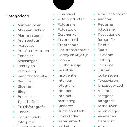
Financieel
Product fotograf
Categorieën
Foto producten
Rechten
Fotografie
Reclame
Aanbiedingen
Fotostudio
fotografie
Afvalverwerking
Geschenken
Redactionele
Alarmsysteem
Gezondheid
fotografie
Architectuur
Groothandel
Relatie
Attracties
Haartransplantatie
Sport
Auto's en Motoren
Hobby en vrije tijd
Telefonie
Banen en
Horeca
Testing
opleidingen
Huishoudelijk
Toerisme
Beauty en
Industrie
Tuin en
verzorging
Insolventie
buitenleven
Bedrijfsfotografie
Interieur
Tweewielers
Bedrijven
fotografie
Uncategorized
Bloemen
Internet
Vakantie
Blog
Internet
Vastgoed
Boeken en
marketing
fotografie
Tijdschriften
Kinderen
Verbouwen
Bruidsfotografie
Kunst en Kitsch
Verenigingen
Cadeau
Links / Index
Vervoer en
Commerciele
Management
transport
fotografie
Marketing
Wijn